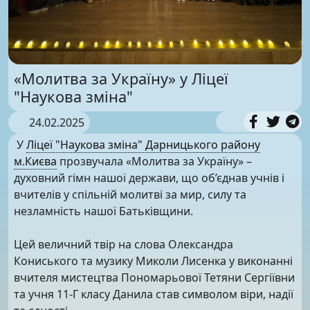
«Молитва за Україну» у Ліцеї
"Наукова зміна"
24.02.2025
У
Ліцеї "Наукова зміна" Дарницького району
м.Києва
прозвучала «Молитва за Україну» –
духовний гімн нашої держави, що об’єднав учнів і
вчителів у спільній молитві за мир, силу та
незламність нашої Батьківщини.
Цей величний твір на слова Олександра
Кониського та музику Миколи Лисенка у виконанні
вчителя мистецтва Пономарьової Тетяни Сергіївни
та учня 11-Г класу Данила став символом віри, надії