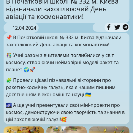
В Початковій школі № 332 м. Києва
відзначали захоплюючий День
авіації та космонавтики!
12.04.2024
📌 В Початковій школі № 332 м. Києва відзначали
захоплюючий День авіації та космонавтики!
👫 Учні разом з вчителями поглибилися у світ
космосу, створюючи неймовірні моделі ракет та
планет 🌍🚀
🧩 Провели цікаві пізнавальні вікторини про
ракетно-космічну галузь, яка є нашим пишним
досягненням в економіці та науці 🇺🇦
🌌 А ще учні презентували свої міні-проекти про
космос, демонструючи свою творчість та знання в
цій захоплюючій галузі!🥰