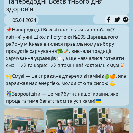
Напередодні Всесвітнього дня
здоров’я
05.04.2024
📌Напередодні Всесвітнього дня здоров’я ☺️(7
квітня) учні
Школи І ступеня №295
Дарницького
району м.Києва вчилися правильному вибору
продуктів харчування🥦🥕, вивчали традиції
харчування українців 🍽, а ще навчалися готувати
смачний та корисний вітамінний коктейль-смузі🍹
🙌Смузі — це справжнє джерело вітамінів🍏🍊, яке
заряджає нас енергією, молодістю та силою 💪
👫Здорові діти — це майбутнє нашої країни, яке
процвітатиме багатством та успіхами!🇺🇦