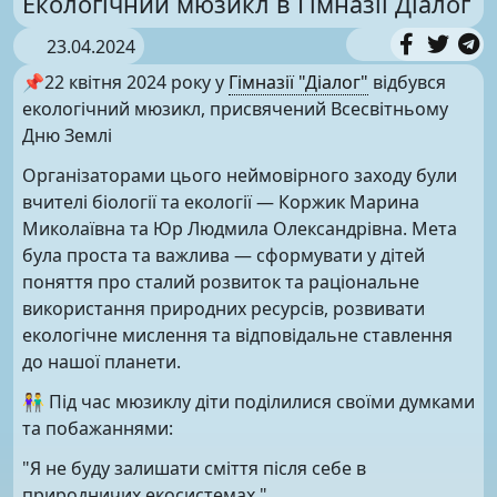
Екологічний мюзикл в Гімназії Діалог
23.04.2024
📌22 квітня 2024 року у
Гімназії "Діалог"
відбувся
екологічний мюзикл, присвячений Всесвітньому
Дню Землі
Організаторами цього неймовірного заходу були
вчителі біології та екології — Коржик Марина
Миколаївна та Юр Людмила Олександрівна. Мета
була проста та важлива — сформувати у дітей
поняття про сталий розвиток та раціональне
використання природних ресурсів, розвивати
екологічне мислення та відповідальне ставлення
до нашої планети.
👫 Під час мюзиклу діти поділилися своїми думками
та побажаннями:
"Я не буду залишати сміття після себе в
природничих екосистемах."