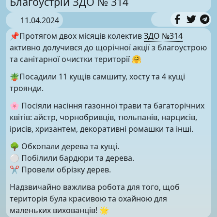
Благоустрій ЗДО № 314
11.04.2024
📌Протягом двох місяців колектив
ЗДО №314
активно долучився до щорічної акції з благоустрою
та санітарної очистки території 🤗
🪴Посадили 11 кущів самшиту, хосту та 4 кущі
троянди.
🌸 Посіяли насіння газонної трави та багаторічних
квітів: айстр, чорнобривців, тюльпанів, нарцисів,
ірисів, хризантем, декоративні ромашки та інші.
🌳 Обкопали дерева та кущі.
⚪️ Побілили бардюри та дерева.
✂️ Провели обрізку дерев.
Надзвичайно важлива робота для того, щоб
територія була красивою та охайною для
маленьких вихованців! 🌟