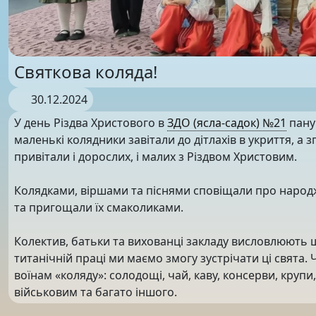
Святкова коляда!
30.12.2024
У день Різдва Христового в
ЗДО (ясла-садок) №21
пану
маленькі колядники завітали до дітлахів в укриття, а 
привітали і дорослих, і малих з Різдвом Христовим.
Колядками, віршами та піснями сповіщали про народж
та пригощали їх смаколиками.
Колектив, батьки та вихованці закладу висловлюють 
титанічній праці ми маємо змогу зустрічати ці свята
воїнам «коляду»: солодощі, чай, каву, консерви, крупи
військовим та багато іншого.