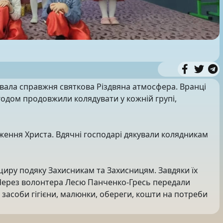
вала справжня святкова Різдвяна атмосфера. Вранці
згодом продовжили колядувати у кожній групі,
ення Христа. Вдячні господарі дякували колядникам
щиру подяку Захисникам та Захисницям. Завдяки їх
. Через волонтера Лесю Панченко-Гресь передали
, засоби гігієни, малюнки, обереги, кошти на потреби