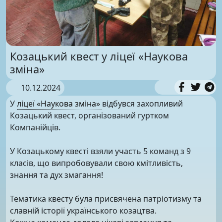
Козацький квест у ліцеї «Наукова
зміна»
10.12.2024
У
ліцеї «Наукова зміна»
відбувся захопливий
Козацький квест, організований гуртком
Компанійців.
У Козацькому квесті взяли участь 5 команд з 9
класів, що випробовували свою кмітливість,
знання та дух змагання!
Тематика квесту була присвячена патріотизму та
славній історії українського козацтва.