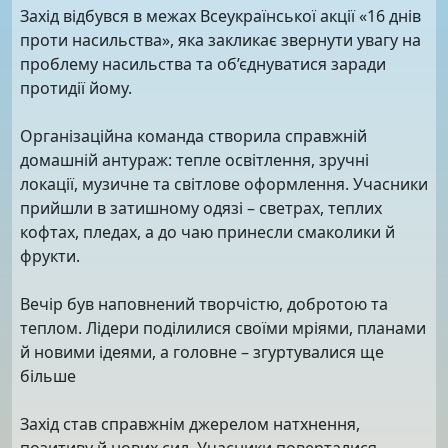
Захід відбувся в межах Всеукраїнської акції «16 днів
проти насильства», яка закликає звернути увагу на
проблему насильства та об’єднуватися заради
протидії йому.
Організаційна команда створила справжній
домашній антураж: тепле освітлення, зручні
локації, музичне та світлове оформлення. Учасники
прийшли в затишному одязі – светрах, теплих
кофтах, пледах, а до чаю принесли смаколики й
фрукти.
Вечір був наповнений творчістю, добротою та
теплом. Лідери поділилися своїми мріями, планами
й новими ідеями, а головне – згуртувалися ще
більше
Захід став справжнім джерелом натхнення,
позитиву й нових сил. Учасники поверталися