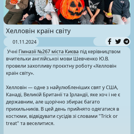
Хелловін країн світу
01.11.2024
Учні
Гімназії №267 міста Києва
під керівництвом
вчительки англійської мови Шевченко Ю.В.
провели захопливу проєктну роботу «Хелловін
країн світу».
Хелловін — одне з найулюбленіших свят у США,
Канаді, Великій Британії та Ірландії, яке хоч і не є
державним, але щорічно збирає багато
прихильників. В цей день прийнято одягатися в
костюми, відвідувати сусідів зі словами "Trick or
treat" та веселитися.