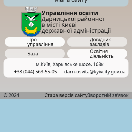
Управління освіти
Дарницької районної
в місті Києві
державної адміністрації
Про
Довідник
управління
закладів
Освітня
База
діяльність
м.Київ, Харківське шосе, 168к
+38 (044) 563-55-05
darn-osvita@kyivcity.gov.ua
© 2024
Стара версія сайту
Зворотній зв’язок