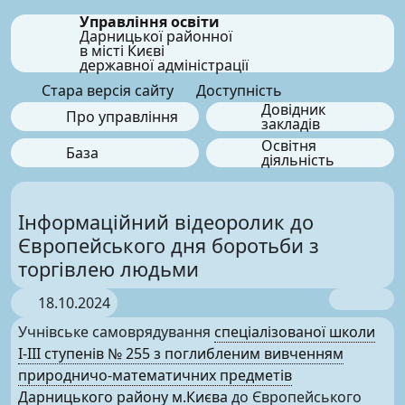
Управління освіти
Дарницької районної
в місті Києві
державної адміністрації
Стара версія сайту
Доступність
Довідник
Про управління
закладів
Освітня
База
діяльність
Інформаційний відеоролик до
Європейського дня боротьби з
торгівлею людьми
18.10.2024
Учнівське самоврядування
спеціалізованої школи
І-ІІІ ступенів № 255 з поглибленим вивченням
природничо-математичних предметів
Дарницького району м.Києва
до Європейського