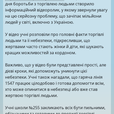
дня боротьби з торгівлею людьми створило
інформаційний відеоролик, у якому звернули увагу
на цю серйозну проблему, що зачіпає мільйони
людей у світі, включно з Україною.
У відео учні розповіли про головні факти торгівлі
людьми та її небезпеки, підкресливши, що
жертвами часто стають жінки й діти, які шукають
кращих можливостей за кордоном.
Важливо, що у відео були представлені прості, але
дієві кроки, які допоможуть уникнути цієї
небезпеки. Учні також нагадали, що гаряча лінія
1547 працює цілодобово і готова допомогти всім,
хто може опинитися в небезпеці або вже став
жертвою торгівлі людьми.
Учні школи №255 закликають всіх бути пильними,
обізнаними та готовими до протидії торгівлі