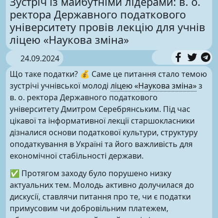
Зустріч із майбутніми лідерами: в. о.
ректора Державного податкового
університету провів лекцію для учнів
ліцею «Наукова зміна»
24.09.2024
Що таке податки? 💰 Саме це питання стало темою
зустрічі учнівської молоді
ліцею «Наукова зміна»
з
в. о. ректора Державного податкового
університету Дмитром Серебрянським. Під час
цікавої та інформативної лекції старшокласники
дізналися основи податкової культури, структуру
оподаткування в Україні та його важливість для
економічної стабільності держави.
✅ Протягом заходу було порушено низку
актуальних тем. Молодь активно долучилася до
дискусії, ставлячи питання про те, чи є податки
примусовим чи добровільним платежем,