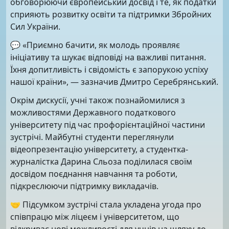
обговорюючи європейський досвід і те, як податки
сприяють розвитку освіти та підтримки Збройних
Сил України.
💬 «Приємно бачити, як молодь проявляє
ініціативу та шукає відповіді на важливі питання.
Їхня допитливість і свідомість є запорукою успіху
нашої країни», — зазначив Дмитро Серебрянський.
Окрім дискусії, учні також познайомилися з
можливостями Державного податкового
університету під час профорієнтаційної частини
зустрічі. Майбутні студенти переглянули
відеопрезентацію університету, а студентка-
журналістка Дарина Сльоза поділилася своїм
досвідом поєднання навчання та роботи,
підкреслюючи підтримку викладачів.
🤝 Підсумком зустрічі стала укладена угода про
співпрацю між ліцеєм і університетом, що
відкриває нові можливості для учнів на шляху до