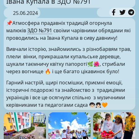
Івана Купала в ЗДО №791
25.06.2024
📌Атмосфера прадавніх традицій огорнула
малюків
ЗДО №791
своїми чарівними обрядами які
проводились на Івана Купала в сиву давнину!
Вивчали історію, знайомились з різнобарвям трав,
плели вінки, прикрашали купальське деревце,
шукали таємничу квітку папороті🌿🌺, стрибали
через вогнище 🔥 і ще багато цікавинок було!
Гарний настрій, щирі посмішки, приємні емоції,
історичні подорожі та знайомство з традиціями
українців і все це осягнули спільно з музичними
керівниками та педагогами садка 🧒🏻👧🏻🧡