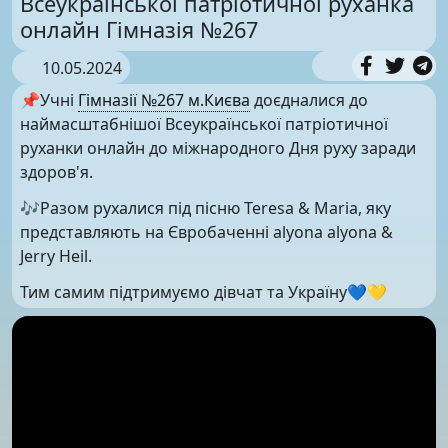
Всеукраїнської патріотичної руханка
онлайн Гімназія №267
10.05.2024
📌Учні
Гімназії №267 м.Києва
доєдналися до
наймасштабнішої Всеукраїнської патріотичної
руханки онлайн до міжнародного Дня руху заради
здоров'я.
🎶Разом рухалися під пісню Teresa & Maria, яку
представляють на Євробаченні alyona alyona &
Jerry Heil.
Тим самим підтримуємо дівчат та Україну💙💛