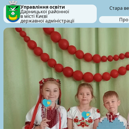
Управління освіти
Стара ве
Дарницької районної
в місті Києві
Про
державної адміністрації