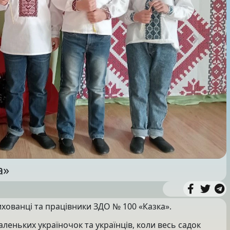
а»
ихованці та працівники ЗДО № 100 «Казка».
леньких україночок та українців, коли весь садок