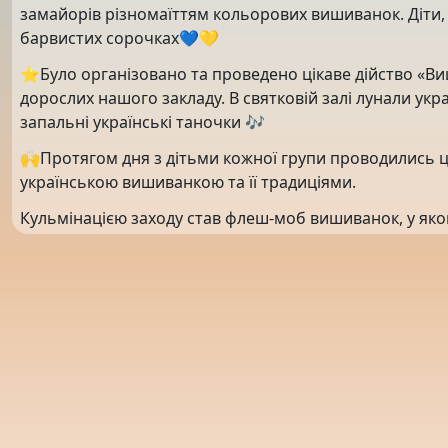
замайорів різномаїттям кольорових вишиванок. Діти,
барвистих сорочках💙💛
⭐️Було організовано та проведено цікаве дійство «В
дорослих нашого закладу. В святковій залі лунали укра
запальні українські таночки 🎶
🙌Протягом дня з дітьми кожної групи проводились ц
українською вишиванкою та її традиціями.
Кульмінацією заходу став флеш-моб вишиванок, у яко