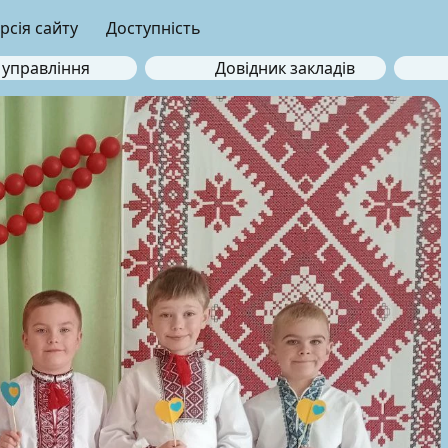
рсія сайту
Доступність
 управління
Довідник закладів