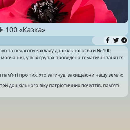
№ 100 «Казка»
руп та педагоги
Закладу дошкільної освіти № 100
мовчання, у всіх групах проведено тематичні заняття
 пам’яті про тих, хто загинув, захищаючи нашу землю.
й дошкільного віку патріотичних почуттів, памꞌяті