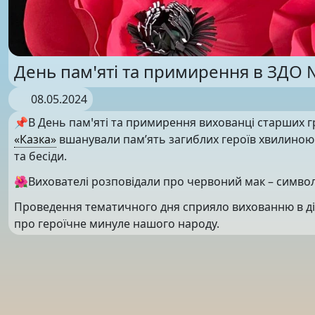
День памꞌяті та примирення в ЗДО 
08.05.2024
📌В День памꞌяті та примирення вихованці старших г
«Казка»
вшанували пам’ять загиблих героїв хвилиною 
та бесіди.
🌺Вихователі розповідали про червоний мак – символ
Проведення тематичного дня сприяло вихованню в діте
про героїчне минуле нашого народу.