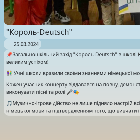
"Король-Deutsch"
25.03.2024
📌Загальношкільний захід "Король-Deutsch" в
школі 
великим успіхом!
👫 Учні школи вразили своїми знаннями німецької мов
Кожен учасник концерту віддавався на повну, демонст
виконувати пісні та ролі 🎤🎭
🎵Музично-ігрове дійство не лише підняло настрій вс
німецької мови та підтвердженням того, що вивчати і