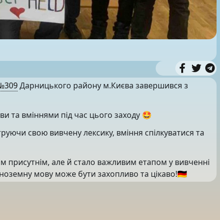
№309
Дарницького району м.Києва завершився з
и та вміннями під час цього заходу 🤩
руючи свою вивчену лексику, вміння спілкуватися та
ім присутнім, але й стало важливим етапом у вивченні
ноземну мову може бути захопливо та цікаво!🇩🇪