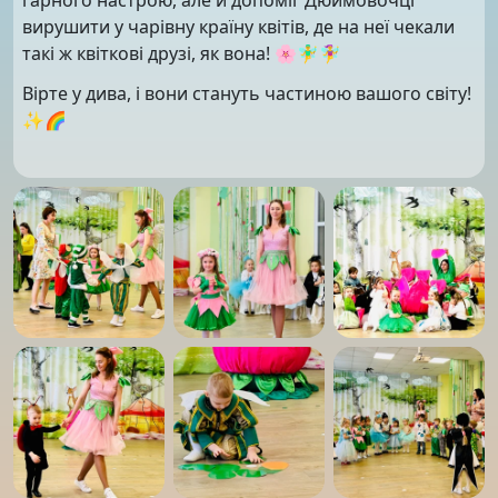
вирушити у чарівну країну квітів, де на неї чекали
такі ж квіткові друзі, як вона! 🌸🧚‍♂️🧚‍♀️
Вірте у дива, і вони стануть частиною вашого світу!
✨🌈