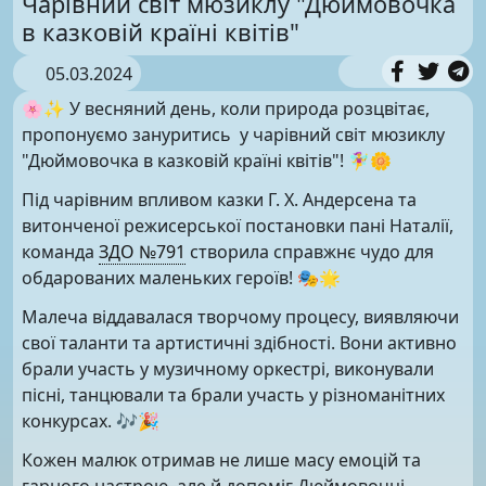
Чарівний світ мюзиклу "Дюймовочка
в казковій країні квітів"
05.03.2024
🌸✨ У весняний день, коли природа розцвітає,
пропонуємо зануритись у чарівний світ мюзиклу
"Дюймовочка в казковій країні квітів"! 🧚‍♀️🌼
Під чарівним впливом казки Г. Х. Андерсена та
витонченої режисерської постановки пані Наталії,
команда
ЗДО №791
створила справжнє чудо для
обдарованих маленьких героїв! 🎭🌟
Малеча віддавалася творчому процесу, виявляючи
свої таланти та артистичні здібності. Вони активно
брали участь у музичному оркестрі, виконували
пісні, танцювали та брали участь у різноманітних
конкурсах. 🎶🎉
Кожен малюк отримав не лише масу емоцій та
гарного настрою, але й допоміг Дюймовочці