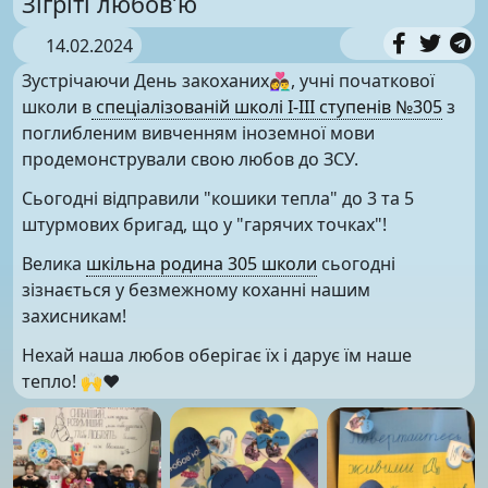
Зігріті любов’ю
14.02.2024
Зустрічаючи День закоханих👩‍❤️‍👨, учні початкової
школи в
спеціалізованій школі І-ІІІ ступенів №305
з
поглибленим вивченням іноземної мови
продемонстрували свою любов до ЗСУ.
Сьогодні відправили "кошики тепла" до 3 та 5
штурмових бригад, що у "гарячих точках"!
Велика
шкільна родина 305 школи
сьогодні
зізнається у безмежному коханні нашим
захисникам!
Нехай наша любов оберігає їх і дарує їм наше
тепло! 🙌❤️