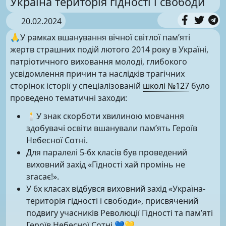
Україна територія гідності і свободи
20.02.2024
🙏У рамках вшанування вічної світлої пам’яті
жертв страшних подій лютого 2014 року в Україні,
патріотичного виховання молоді, глибокого
усвідомлення причин та наслідків трагічних
сторінок історії у спеціалізованій
школі №127
було
проведено тематичні заходи:
🕯У знак скорботи хвилиною мовчання
здобувачі освіти вшанували пам’ять Героїв
Небесної Сотні.
Для паралелі 5-6х класів був проведений
виховний захід «Гідності хай промінь не
згасає!».
У 6х класах відбувся виховний захід «Україна-
територія гідності і свободи», присвячений
подвигу учасників Революції Гідності та пам’яті
Героїв Небесної Сотні.💙💛