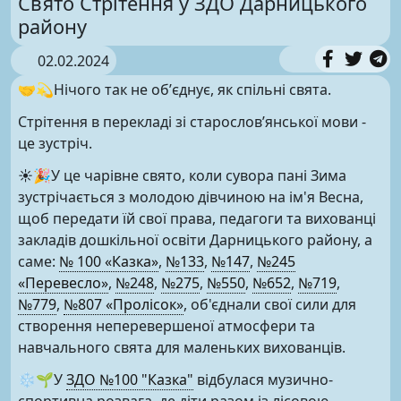
Свято Стрітення у ЗДО Дарницького
району
02.02.2024
🤝💫Нічого так не обʼєднує, як спільні свята.
Стрітення в перекладі зі старословʼянської мови -
це зустріч.
☀️🎉У це чарівне свято, коли сувора пані Зима
зустрічається з молодою дівчиною на ім'я Весна,
щоб передати їй свої права, педагоги та вихованці
закладів дошкільної освіти Дарницького району, а
саме:
№ 100 «Казка»
,
№133
,
№147
,
№245
«Перевесло»
,
№248
,
№275
,
№550
,
№652
,
№719
,
№779
,
№807 «Пролісок»
, об'єднали свої сили для
створення неперевершеної атмосфери та
навчального свята для маленьких вихованців.
❄️🌱У
ЗДО №100 "Казка"
відбулася музично-
спортивна розвага, де діти разом із лісовою