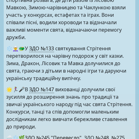
Мавкою, Зимою-чарівницею та Чаклункою взяли
участь у конкурсах, естафетах та іграх. Вони
співали пісні, водили хороводи та відзначали
важливі моменти свята, відзначаючи перемогу
дружби.
❄️🧝‍♀️🐲У
ЗДО №133
святкування Стрітення
перетворилося на чарівну подорож у світ казки.
Зима, Дракон, Лісовик та Мавка долучилися до
свята, граючи з дітьми в народні ігри та даруючи
українську традиційну випічку.
🌟🏃‍♀️🎤В
ЗДО №147
вихованці долучили свої
зусилля до розширення знань про традиції та
звичаї українського народу під час свята Стрітення.
Конкурси, танці та спів допомогли маленьким
дослідникам легко вивчати бережливе ставлення
до природи.
🌨❄️🌿
ЗДО №245 "Перевесло"
, ЗДО
№248
,
№275
,