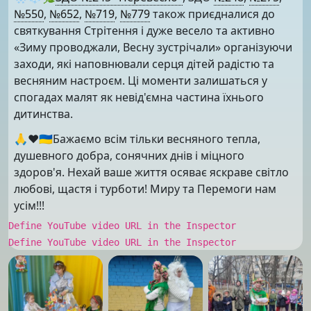
№550
,
№652
,
№719
,
№779
також приєдналися до
святкування Стрітення і дуже весело та активно
«Зиму проводжали, Весну зустрічали» організуючи
заходи, які наповнювали серця дітей радістю та
весняним настроєм. Ці моменти залишаться у
спогадах малят як невід'ємна частина їхнього
дитинства.
🙏❤️🇺🇦Бажаємо всім тільки весняного тепла,
душевного добра, сонячних днів і міцного
здоров'я. Нехай ваше життя осяває яскраве світло
любові, щастя і турботи! Миру та Перемоги нам
усім!!!
Define YouTube video URL in the Inspector
Define YouTube video URL in the Inspector