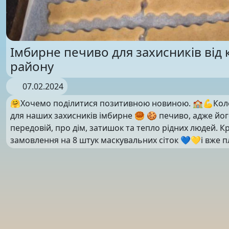
Імбирне печиво для захисників від
району
07.02.2024
🤗Хочемо поділитися позитивною новиною. 🏫💪Ко
для наших захисників імбирне 🥮 🍪 печиво, адже йо
передовій, про дім, затишок та тепло рідних людей. Кр
замовлення на 8 штук маскувальних сіток 💙💛і вже 