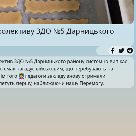
 колективу ЗДО №5 Дарницького
лектив
ЗДО №5 Дарницького району
системно випікає
го смак нагадує військовим, що перебувають на
ім того 👩‍🏫педагоги закладу знову отримали
плетуть першу, наближаючи нашу Перемогу.