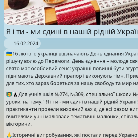
Я і ти - ми єдині в нашій рідній Україн
16.02.2024
🇺🇦16 лютого українці відзначають День єднання Украї
рішучу волю до Перемоги. День єднання – молоде свято
свято має особливий сенс: українці повинні бути згурт
піднімають Державний прапор і виконують гімн. При
для тих, хто зараз бореться за нашу свободу та мир н
👨‍🏫👨‍👦‍👦Для учнів шкіл
№274
,
№309
,
спеціальної школи №
уроки, на тему:" Я і ти - ми єдині в нашій рідній Україн
практиканти провели виховний захід, де всі разом ви
вчителями учні малювали тематичні малюнки, співали 
вікторини.
🙏Історичні випробування, які постали перед Україно