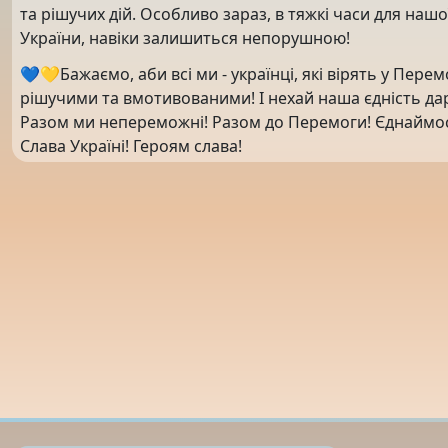
та рішучих дій. Особливо зараз, в тяжкі часи для наш
України, навіки залишиться непорушною!
💙💛Бажаємо, аби всі ми - українці, які вірять у Пере
рішучими та вмотивованими! І нехай наша єдність дар
Разом ми непереможні! Разом до Перемоги! Єднаймося
Слава Україні! Героям слава!