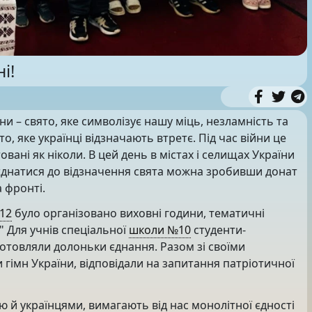
і!
ни – свято, яке символізує нашу міць, незламність та
, яке українці відзначають втретє. Під час війни це
овані як ніколи. В цей день в містах і селищах України
єднатися до відзначення свята можна зробивши донат
а фронті.
12
було організовано виховні години, тематичні
і!" Для учнів спеціальної
школи №10
cтуденти-
готовляли долоньки єднання. Разом зі своїми
гімн України, відповідали на запитання патріотичної
ю й українцями, вимагають від нас монолітної єдності