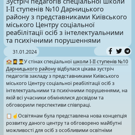
Зустріч педагогів спеціальної школи
І-ІІ ступенів №10 Дарницького
району з представниками Київського
міського Центру соціальної
реабілітації осіб з інтелектуальними
та психічними порушеннями
31.01.2024
🏫👩‍🎓👨‍🎓У стінах спеціальної
школи І-ІІ ступенів №10
Дарницького району
відбулася цікава зустріч
педагогів закладу з представниками Київського
міського Центру соціальної реабілітації осіб з
інтелектуальними та психічними порушеннями, на
якій всі учасники обмінялися досвідом та
обговорили перспективи співпраці.
📋☝️Освітянам була представлена нова концепція
розвитку даного центру та обговорено майбутні
можливості для осіб з особливими освітніми