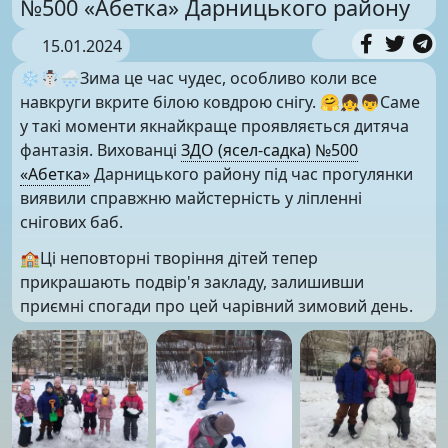
№500 «Абетка» Дарницького району
15.01.2024
❄️☃️🌨️Зима це час чудес, особливо коли все
навкруги вкрите білою ковдрою снігу. 🤗👧👦Саме
у такі моменти якнайкраще проявляється дитяча
фантазія. Вихованці
ЗДО (ясел-садка) №500
«Абетка»
Дарницького району під час прогулянки
виявили справжню майстерність у ліпленні
снігових баб.
🏫Ці неповторні творіння дітей тепер
прикрашають подвір'я закладу, залишивши
приємні спогади про цей чарівний зимовий день.