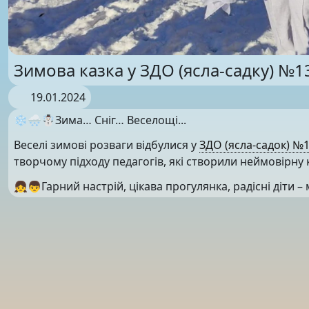
Зимова казка у ЗДО (ясла-садку) №
19.01.2024
❄️🌨☃️Зима… Сніг… Веселощі...
Веселі зимові розваги відбулися у
ЗДО (ясла-садок) №
творчому підходу педагогів, які створили неймовірну 
👧👦Гарний настрій, цікава прогулянка, радісні діти –