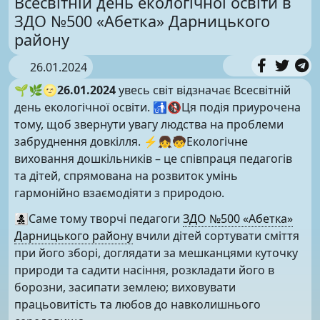
Всесвітній день екологічної освіти в
ЗДО №500 «Абетка» Дарницького
району
26.01.2024
🌱🌿🌝
26.01.2024
увесь світ відзначає Всесвітній
день екологічної освіти. 🚮🚯Ця подія приурочена
тому, щоб звернути увагу людства на проблеми
забруднення довкілля. ⚡️👧🧒Екологічне
виховання дошкільників – це співпраця педагогів
та дітей, спрямована на розвиток умінь
гармонійно взаємодіяти з природою.
👩‍👧‍👦Саме тому творчі педагоги
ЗДО №500 «Абетка»
Дарницького району
вчили дітей сортувати сміття
при його зборі, доглядати за мешканцями куточку
природи та садити насіння, розкладати його в
борозни, засипати землею; виховувати
працьовитість та любов до навколишнього