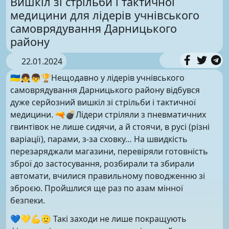
Вишкіл зі стрільби і тактичної
медицини для лідерів учнівського
самоврядування Дарницького
району
22.01.2024
🇺🇦👧👦🏆Нещодавно у лідерів учнівського
самоврядування Дарницького району відбувся
дуже серйозний вишкіл зі стрільби і тактичної
медицини. 🔫💣Лідери стріляли з пневматичних
гвинтівок не лише сидячи, а й стоячи, в русі (різні
варіації), парами, з-за сховку… На швидкість
перезаряджали магазини, перевіряли готовність
зброї до застосування, розбирали та збирали
автомати, вчилися правильному поводженню зі
зброєю. Пройшлися ще раз по азам мінної
безпеки.
💙💛💪🫡 Такі заходи не лише покращують