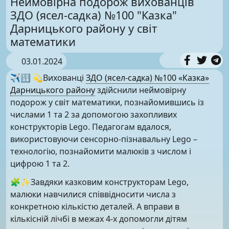
Неймовірна подорож вихованців
ЗДО (ясел-садка) №100 "Казка"
Дарницького району у світ
математики
03.01.2024
✈️🔢 💫Вихованці
ЗДО (ясел-садка) №100 «Казка»
Дарницького району
здійснили неймовірну
подорож у світ математики, познайомившись із
числами 1 та 2 за допомогою захопливих
конструкторів Lego. Педагогам вдалося,
використовуючи сенсорно-пізнавальну Lego –
технологію, познайомити малюків з числом і
цифрою 1 та 2.
🧩✨Завдяки казковим конструкторам Lego,
малюки навчилися співвідносити числа з
конкретною кількістю деталей. А вправи в
кількісній лічбі в межах 4-х допомогли дітям