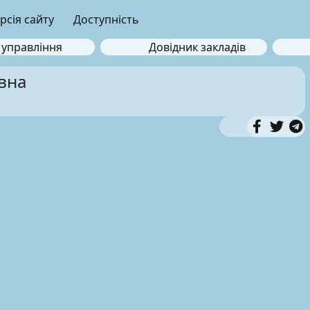
рсія сайту
Доступність
 управління
Довідник закладів
вна