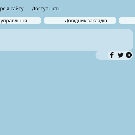
рсія сайту
Доступність
 управління
Довідник закладів