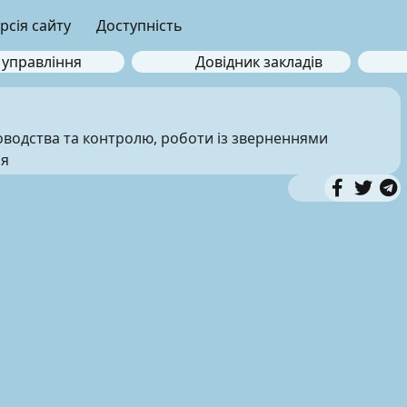
рсія сайту
Доступність
 управління
Довідник закладів
ловодства та контролю, роботи із зверненнями
ня