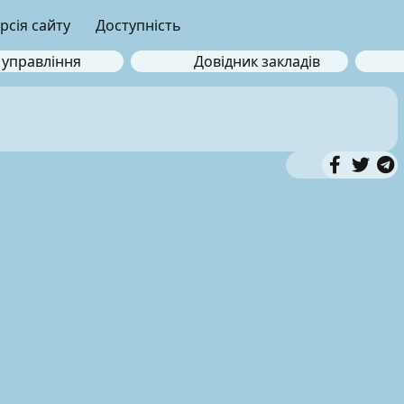
рсія сайту
Доступність
 управління
Довідник закладів