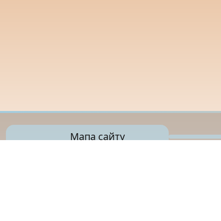
Мапа сайту
Управління освіти
Дарницької районної
в місті Києві
державної адміністраці