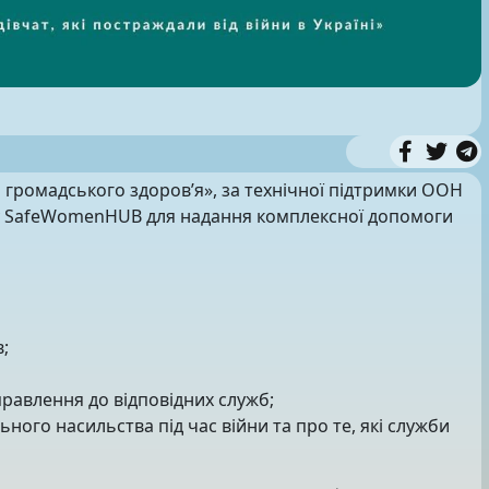
громадського здоров’я», за технічної підтримки ООН
рму SafeWomenHUB для надання комплексної допомоги
;
правлення до відповідних служб;
ого насильства під час війни та про те, які служби