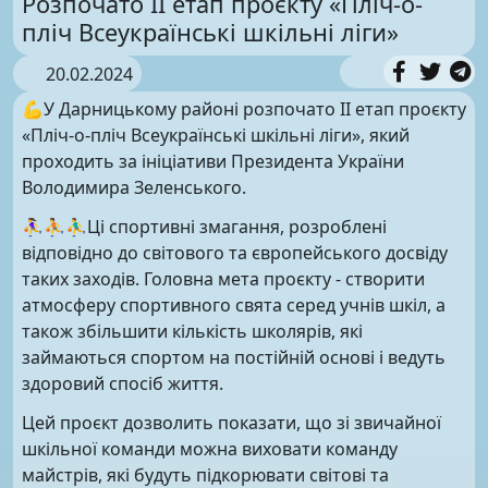
Розпочато ІІ етап проєкту «Пліч-о-
пліч Всеукраїнські шкільні ліги»
20.02.2024
💪У Дарницькому районі розпочато ІІ етап проєкту
«Пліч-о-пліч Всеукраїнські шкільні ліги», який
проходить за ініціативи Президента України
Володимира Зеленського.
⛹️‍♀️⛹️⛹️‍♂️Ці спортивні змагання, розроблені
відповідно до світового та європейського досвіду
таких заходів. Головна мета проєкту - створити
атмосферу спортивного свята серед учнів шкіл, а
також збільшити кількість школярів, які
займаються спортом на постійній основі і ведуть
здоровий спосіб життя.
Цей проєкт дозволить показати, що зі звичайної
шкільної команди можна виховати команду
майстрів, які будуть підкорювати світові та